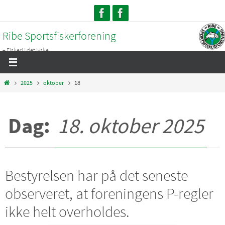
Skip
to
Ribe Sportsfiskerforening
content
– Fiskeri i det jyske...
Home
2025
oktober
18
Dag:
18. oktober 2025
Bestyrelsen har på det seneste
observeret, at foreningens P-regler
ikke helt overholdes.