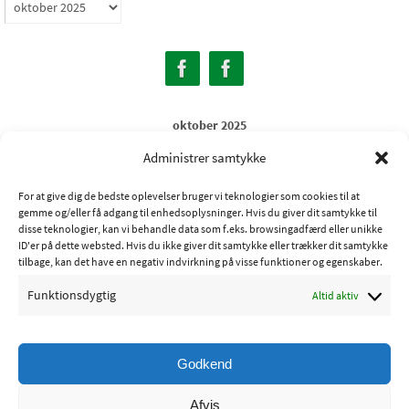
Arkiver
oktober 2025
M
Ti
O
To
F
L
S
Administrer samtykke
1
2
3
4
5
For at give dig de bedste oplevelser bruger vi teknologier som cookies til at
6
7
8
9
10
11
12
gemme og/eller få adgang til enhedsoplysninger. Hvis du giver dit samtykke til
13
14
15
16
17
18
19
disse teknologier, kan vi behandle data som f.eks. browsingadfærd eller unikke
ID'er på dette websted. Hvis du ikke giver dit samtykke eller trækker dit samtykke
20
21
22
23
24
25
26
tilbage, kan det have en negativ indvirkning på visse funktioner og egenskaber.
27
28
29
30
31
Funktionsdygtig
Altid aktiv
« sep
jan »
Godkend
Copyright © 2015 - Ribe Sportsfiskerforening
Afvis