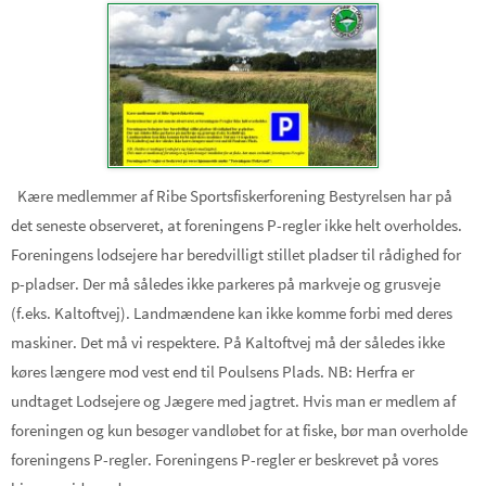
Kære medlemmer af Ribe Sportsfiskerforening Bestyrelsen har på
det seneste observeret, at foreningens P-regler ikke helt overholdes.
Foreningens lodsejere har beredvilligt stillet pladser til rådighed for
p-pladser. Der må således ikke parkeres på markveje og grusveje
(f.eks. Kaltoftvej). Landmændene kan ikke komme forbi med deres
maskiner. Det må vi respektere. På Kaltoftvej må der således ikke
køres længere mod vest end til Poulsens Plads. NB: Herfra er
undtaget Lodsejere og Jægere med jagtret. Hvis man er medlem af
foreningen og kun besøger vandløbet for at fiske, bør man overholde
foreningens P-regler. Foreningens P-regler er beskrevet på vores