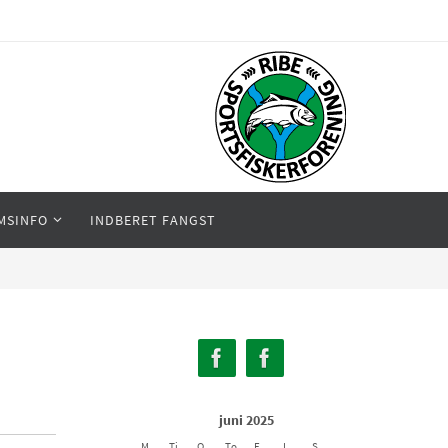
MSINFO
INDBERET FANGST
juni 2025
M
Ti
O
To
F
L
S