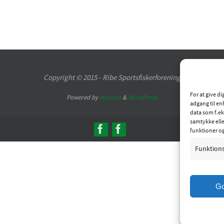
Copyright © 2015 - Ribe Sportsfiskerforening
For at give d
Powered by
Nirvana
&
WordPress.
adgang til en
data som f.ek
samtykke elle
funktioner o
Funktion
G