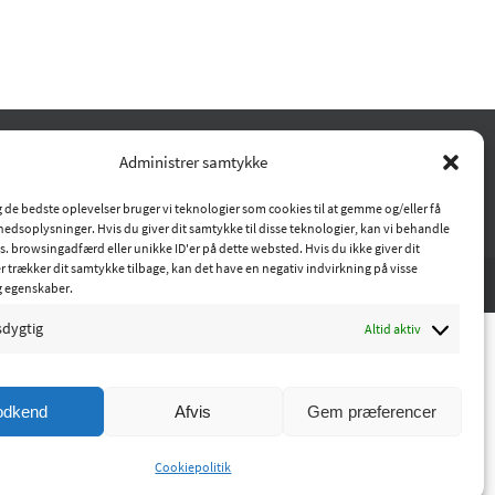
Administrer samtykke
ig de bedste oplevelser bruger vi teknologier som cookies til at gemme og/eller få
hedsoplysninger. Hvis du giver dit samtykke til disse teknologier, kan vi behandle
s. browsingadfærd eller unikke ID'er på dette websted. Hvis du ikke giver dit
r trækker dit samtykke tilbage, kan det have en negativ indvirkning på visse
g egenskaber.
sdygtig
Altid aktiv
odkend
Afvis
Gem præferencer
Cookiepolitik