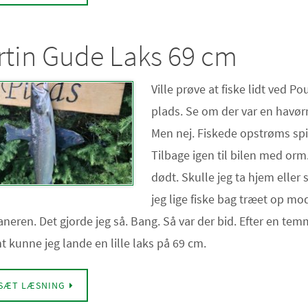
tin Gude Laks 69 cm
Ville prøve at fiske lidt ved P
plads. Se om der var en havørr
Men nej. Fiskede opstrøms spi
Tilbage igen til bilen med orm.
dødt. Skulle jeg ta hjem eller 
jeg lige fiske bag træet op mo
neren. Det gjorde jeg så. Bang. Så var der bid. Efter en tem
ght kunne jeg lande en lille laks på 69 cm.
SÆT LÆSNING