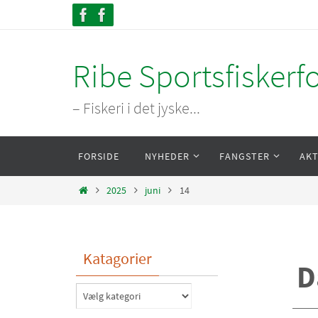
Skip
to
content
Ribe Sportsfiskerf
– Fiskeri i det jyske...
Skip
FORSIDE
NYHEDER
FANGSTER
AKT
to
content
Home
2025
juni
14
Katagorier
D
Katagorier