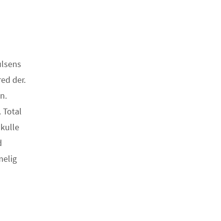
oulsens
ed der.
n.
 Total
skulle
d
melig