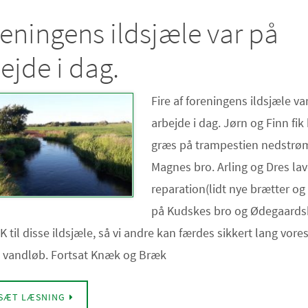
eningens ildsjæle var på
ejde i dag.
Fire af foreningens ildsjæle va
arbejde i dag. Jørn og Finn fik
græs på trampestien nedstrø
Magnes bro. Arling og Dres la
reparation(lidt nye brætter og 
på Kudskes bro og Ødegaards
K til disse ildsjæle, så vi andre kan færdes sikkert lang vore
 vandløb. Fortsat Knæk og Bræk
SÆT LÆSNING