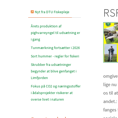
RSF
Nyt fra DTU Fiskepleje
Årets produktion af
pighvarreyngel til udsætning er
i gang
Tunmærkning fortsætter i 2026
Sort hummer - regler for fiskeri
Skrubber fra udsætninger
begynder at blive genfanget i
omgivel
Limfjorden
lige nu
Fokus på CO2 og næringsstoffer
os til
i ådalsprojekter risikerer at
overse livet i naturen
andet.:
fanges 