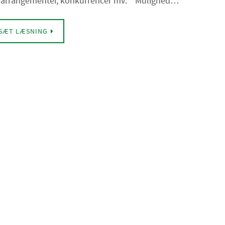
e arrangementer, konkurrencer mv. * Mulighed…
SÆT LÆSNING