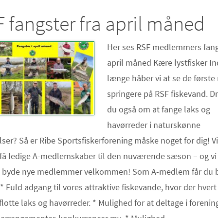
 fangster fra april måned
Her ses RSF medlemmers fangs
april måned Kære lystfisker I
længe håber vi at se de første
springere på RSF fiskevand. 
du også om at fange laks og
havørreder i naturskønne
ser? Så er Ribe Sportsfiskerforening måske noget for dig! Vi
 få ledige A-medlemskaber til den nuværende sæson – og vi
 at byde nye medlemmer velkommen! Som A-medlem får du 
 * Fuld adgang til vores attraktive fiskevande, hvor der hvert
flotte laks og havørreder. * Mulighed for at deltage i foreni