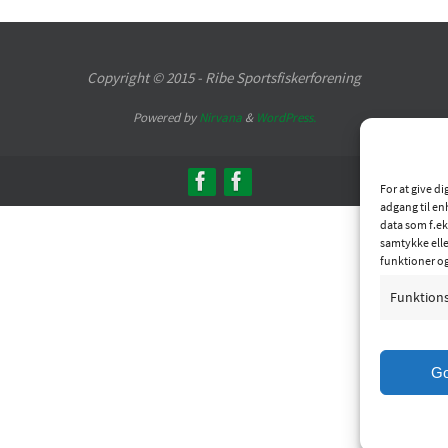
Copyright © 2015 - Ribe Sportsfiskerforening
Powered by
Nirvana
&
WordPress.
For at give d
adgang til en
data som f.ek
samtykke elle
funktioner o
Funktion
G