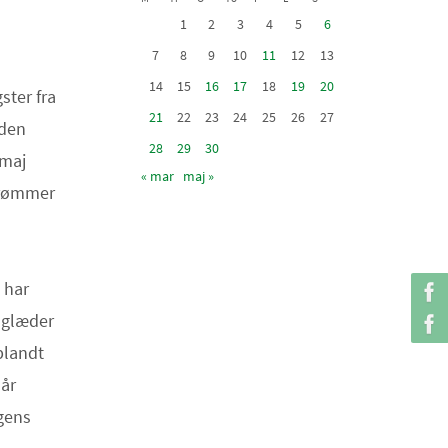
1
2
3
4
5
6
7
8
9
10
11
12
13
14
15
16
17
18
19
20
ter fra
21
22
23
24
25
26
27
nden
28
29
30
 maj
« mar
maj »
Drømmer
 har
 glæder
blandt
 år
ngens