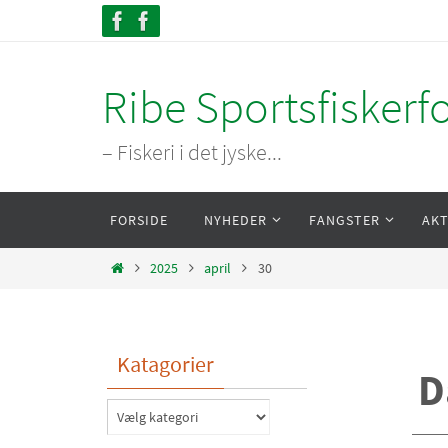
Skip
to
content
Ribe Sportsfiskerf
– Fiskeri i det jyske...
Skip
FORSIDE
NYHEDER
FANGSTER
AKT
to
content
Home
2025
april
30
Katagorier
D
Katagorier