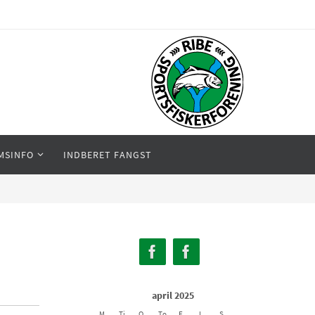
MSINFO
INDBERET FANGST
april 2025
M
Ti
O
To
F
L
S