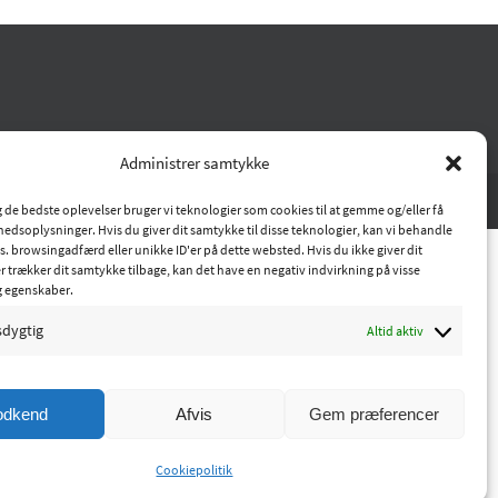
Administrer samtykke
ig de bedste oplevelser bruger vi teknologier som cookies til at gemme og/eller få
hedsoplysninger. Hvis du giver dit samtykke til disse teknologier, kan vi behandle
s. browsingadfærd eller unikke ID'er på dette websted. Hvis du ikke giver dit
r trækker dit samtykke tilbage, kan det have en negativ indvirkning på visse
g egenskaber.
sdygtig
Altid aktiv
odkend
Afvis
Gem præferencer
Cookiepolitik