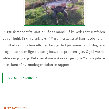
Dug frisk rapport fra Martin ”Sådan mand. Så lykkedes det. Kæft den
gav en fight. 89 cm blank laks. ” Martin fortæller at han havde haft
bundbid i går. Så han ville lige forsøge tæt på samme sted i dag igen
– og minsandten lige pludselig forsvandt proppen igen. Og så var den
vilde kamp i gang. Det er en skam vi ikke kan gengive Martins jubel –
men skønt når vi modtager sådan en rapport.
FORTSÆT LÆSNING
Katagorier