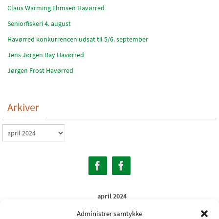
Claus Warming Ehmsen Havørred
Seniorfiskeri 4. august
Havørred konkurrencen udsat til 5/6. september
Jens Jørgen Bay Havørred
Jørgen Frost Havørred
Arkiver
Arkiver
april 2024
M
Ti
O
To
F
L
S
Administrer samtykke