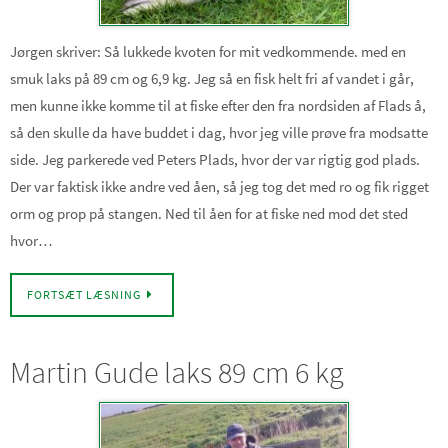
Jørgen skriver: Så lukkede kvoten for mit vedkommende. med en
smuk laks på 89 cm og 6,9 kg. Jeg så en fisk helt fri af vandet i går,
men kunne ikke komme til at fiske efter den fra nordsiden af Flads å,
så den skulle da have buddet i dag, hvor jeg ville prøve fra modsatte
side. Jeg parkerede ved Peters Plads, hvor der var rigtig god plads.
Der var faktisk ikke andre ved åen, så jeg tog det med ro og fik rigget
orm og prop på stangen. Ned til åen for at fiske ned mod det sted
hvor…
FORTSÆT LÆSNING
Martin Gude laks 89 cm 6 kg