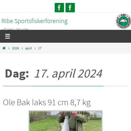
Skip
to
Ribe Sportsfiskerforening
content
– Fiskeri i det jyske...
Home
2024
april
17
Dag:
17. april 2024
Ole Bak laks 91 cm 8,7 kg